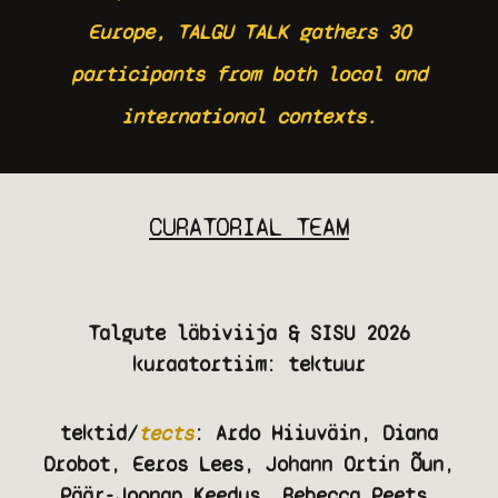
Europe, TALGU TALK gathers 30
participants from both local and
international contexts.
CURATORIAL TEAM
Talgute läbiviija & SISU 2026
kuraatortiim: tektuur
tektid/
tects
: Ardo Hiiuväin, Diana
Drobot, Eeros Lees, Johann Ortin Õun,
Päär-Joonap Keedus, Rebecca Peets.