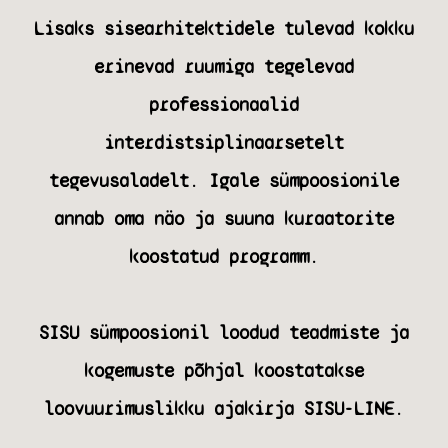
Lisaks sisearhitektidele tulevad kokku
erinevad ruumiga tegelevad
professionaalid
interdistsiplinaarsetelt
tegevusaladelt. Igale sümpoosionile
annab oma näo ja suuna kuraatorite
koostatud programm.
SISU sümpoosionil loodud teadmiste ja
kogemuste põhjal koostatakse
loovuurimuslikku ajakirja SISU-LINE.