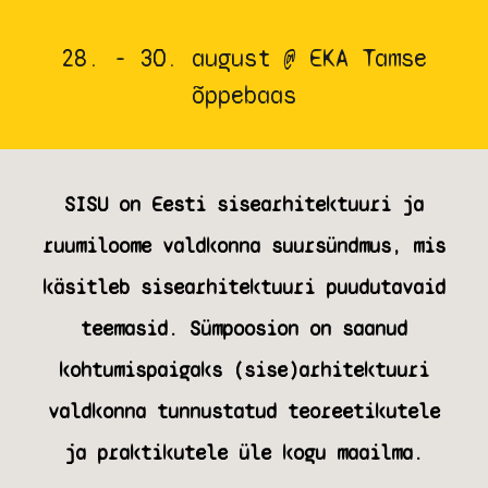
28. - 30. august @ EKA Tamse
õppebaas
SISU on Eesti sisearhitektuuri ja
ruumiloome valdkonna suursündmus, mis
käsitleb sisearhitektuuri puudutavaid
teemasid. Sümpoosion on saanud
kohtumispaigaks (sise)arhitektuuri
valdkonna tunnustatud teoreetikutele
ja praktikutele üle kogu maailma.